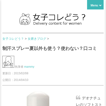
Menu
女子コレどう？
>
女磨きブログ
>
制汗スプレー夏以外も使う？使わない？口コミ
執筆者
mammy
更新日：
2015/02/08
公開日：2014/04/10
デオナチュ
レのソフトスト