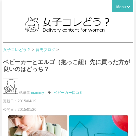
Menu
女子コレどう？
>
育児ブログ
>
ベビーカーとエルゴ（抱っこ紐）先に買った方が
良いのはどっち？
執筆者
mammy
ベビーカー口コミ
更新日：
2015/04/19
公開日：2015/01/20