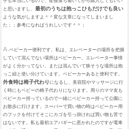
子も本当にいるので、産後落ち着いてから購入してもいい
最初のうちは抱っこひもだけでも良い
と思いますし、
ような気がしますよ＾＾変な文章になってしまいまし
た；；参考になればうれしいです＾＾；
A.
ベビーカー便利です。私は、エレベーターの場所を把握
していて混んでない場所はベビーカー。エレベーター事情
がよく分かってない、または混んでいて狭そうな場所は抱
っこ紐と使い分けています。ベビーカーあると便利です。
外食時は椅子代わり
になるし、美容院やマッサージに行
く時にもベビーの椅子代わりになります。周りのママ友も
ベビーカー持っているので一緒にベビーカー持って公園に
お散歩に行けます。スーパーで買い物の時はベビーカー用
のフックを付けてそこにカゴを引っ掛ければ買い物も苦で
はないです。私も最初エアバギーに惹かれたのですが電車