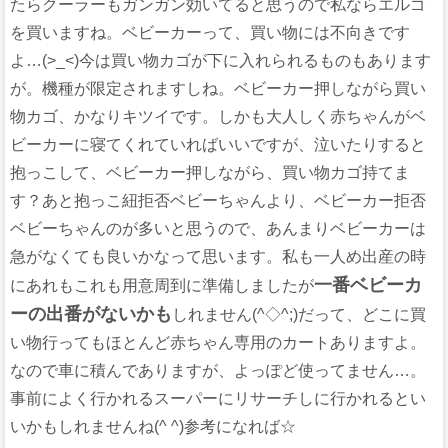
たらクーラーもガンガン効いてると思うので私ならエルゴ
を買いますね。ベビーカーって、買い物には不向きです
よ…(>_<)今は買い物カゴが下に入れられるものもあります
が。機種が限定されますしね。ベビーカー押しながら買い
物カゴ、かなりキツイです。しかも大人しく赤ちゃんがベ
ビーカーに寝てくれていればいいですが、泣いたりすると
抱っこして、ベビーカー押しながら、買い物カゴ持てま
す？あと抱っこ紐拒否ベビーちゃんより、ベビーカー拒否
ベビーちゃんのが多いと思うので、あんまりベビーカーは
急がなくても良いかなって思います。私も一人め出産の時
一番ベビーカ
にあれもこれも用意周到に準備しましたが
ーの出番がないかも
しれません(^◇^;)だって、どこに買
い物行ってもほとんど赤ちゃん専用のカートありますよ。
なので車に積んでありますが、よっぽど使ってません…。
事前によく行かれるスーパーにリサーチしに行かれるとい
いかもしれませんね(^ ^)参考になれば☆