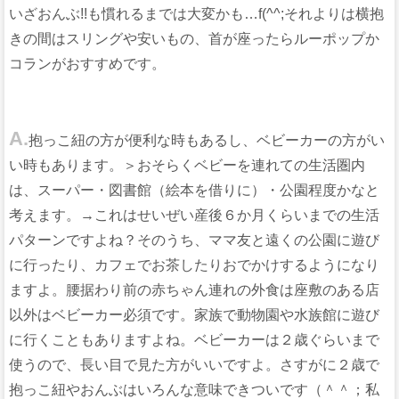
いざおんぶ!!も慣れるまでは大変かも…f(^^;それよりは横抱
きの間はスリングや安いもの、首が座ったらルーポップか
コランがおすすめです。
A.
抱っこ紐の方が便利な時もあるし、ベビーカーの方がい
い時もあります。＞おそらくベビーを連れての生活圏内
は、スーパー・図書館（絵本を借りに）・公園程度かなと
考えます。→これはせいぜい産後６か月くらいまでの生活
パターンですよね？そのうち、ママ友と遠くの公園に遊び
に行ったり、カフェでお茶したりおでかけするようになり
ますよ。腰据わり前の赤ちゃん連れの外食は座敷のある店
以外はベビーカー必須です。家族で動物園や水族館に遊び
に行くこともありますよね。ベビーカーは２歳ぐらいまで
使うので、長い目で見た方がいいですよ。さすがに２歳で
抱っこ紐やおんぶはいろんな意味できついです（＾＾；私