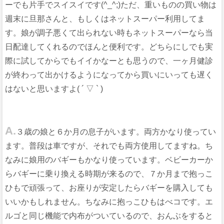
ーでも片手でスイスイです(^_^;)ただ、重いものの買い物は
週末に旦那さんと、もしくはネットスーパー利用してま
す。娘が調子悪くて出られない時もネットスーパーなら当
日配達してくれるのでほんと便利です。どちらにしでも実
際に試してからでもイイかなーとも思うので、一ヶ月健診
が終わって出かけるようになってから買いにいっても遅く
はないと思いますよ( ´ ▽ ` )
A.
３歳の娘と６か月の息子がいます。両方かなり使ってい
ます。普段は車ですが、それでも両方使用してますね。ち
なみに娘用のバギーもかなり使っています。ベビーカーか
らバギーに乗り換える時期が来るので、７か月まで抱っこ
ひもで頑張って、お座りが安定したらバギーを購入しても
いいかもしれません。ちなみに抱っこひもはべコです。エ
ルゴと同じ機能で内布がついているので、おんぶをすると