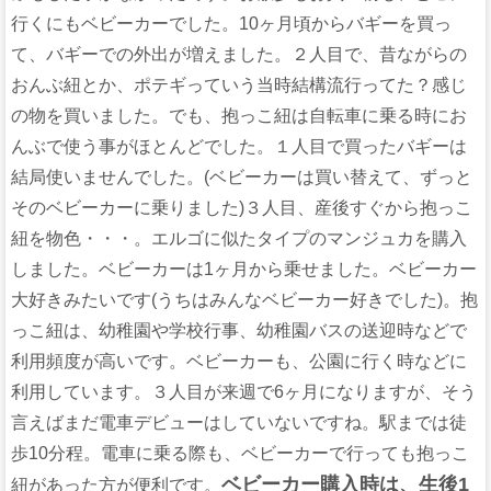
行くにもベビーカーでした。10ヶ月頃からバギーを買っ
て、バギーでの外出が増えました。２人目で、昔ながらの
おんぶ紐とか、ポテギっていう当時結構流行ってた？感じ
の物を買いました。でも、抱っこ紐は自転車に乗る時にお
んぶで使う事がほとんどでした。１人目で買ったバギーは
結局使いませんでした。(ベビーカーは買い替えて、ずっと
そのベビーカーに乗りました)３人目、産後すぐから抱っこ
紐を物色・・・。エルゴに似たタイプのマンジュカを購入
しました。ベビーカーは1ヶ月から乗せました。ベビーカー
大好きみたいです(うちはみんなベビーカー好きでした)。抱
っこ紐は、幼稚園や学校行事、幼稚園バスの送迎時などで
利用頻度が高いです。ベビーカーも、公園に行く時などに
利用しています。３人目が来週で6ヶ月になりますが、そう
言えばまだ電車デビューはしていないですね。駅までは徒
歩10分程。電車に乗る際も、ベビーカーで行っても抱っこ
ベビーカー購入時は、生後1
紐があった方が便利です。