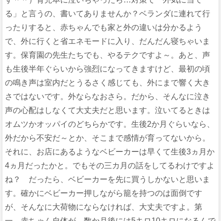
る」と言うの、書いてありませんか？ベランダに連れて行
ったりすると、赤ちゃんでも家と外の違いは分かるよう
で、外に行くと省エネモードに入り、だんだん寝ちゃいま
す。保育園の先生たちでも、やるテクですよ～。あと、声
も生後半年ぐらいから強烈になってきますけど、最初の頃
の鳴き声は室内だとうるさく感じても、外にまで響く大き
さではないです。外ならなおさら。だから、そんなに泣き
声の心配はしなくて大丈夫だと思います。泣いてるときは
オムツかオッパイのどちらかです。生後2か月ぐらいなら、
外だから不安だ～とか、そこまで感情が育ってないから。
それに、お店にあるようなベビーカーは早くて生後3ヵ月か
4ヵ月だったかと。でもその三カ月の話をしてるわけですよ
ね？ だったら、ベビーカーを先に買うしかないと思いま
す。確かにベビーカー押しながら籠を持つのは面倒です
が、そんなに大荷物にならなければ、大丈夫ですよ。第
一、赤ちゃん自体が、数か月後には5キロ10キロになるんで