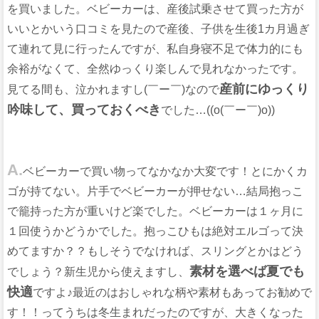
を買いました。ベビーカーは、産後試乗させて買った方が
いいとかいう口コミを見たので産後、子供を生後1カ月過ぎ
て連れて見に行ったんですが、私自身寝不足で体力的にも
余裕がなくて、全然ゆっくり楽しんで見れなかったです。
産前にゆっくり
見てる間も、泣かれますし(￣ー￣)なので
吟味して、買っておくべき
でした…((o(￣ー￣)o))
A.
ベビーカーで買い物ってなかなか大変です！とにかくカ
ゴが持てない。片手でベビーカーが押せない…結局抱っこ
で籠持った方が重いけど楽でした。ベビーカーは１ヶ月に
１回使うかどうかでした。抱っこひもは絶対エルゴって決
めてますか？？もしそうでなければ、スリングとかはどう
素材を選べば夏でも
でしょう？新生児から使えますし、
快適
ですよ♪最近のはおしゃれな柄や素材もあってお勧めで
す！！ってうちは冬生まれだったのですが、大きくなった