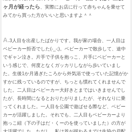
ヶ月が経ったら
、実際にお店に行って赤ちゃんを乗せて
みてから買った方がいいと思いますよ＾＾
A.
3人目を出産したばかりです。我が家の場合、一人目は
ベビーカー拒否でした(-_-;)。ベビーカーで散歩して、途中
でギャン泣き。片手で子供を抱っこ、片手にベビーカーと
いう感じで、何度となくガッカリしながら歩いていまし
た。生後1か月過ぎたころから外気浴で使っていた記憶がか
すかに残っているのですが、ちっとも慣れてくれませんで
した。二人目はベビーカー大好きとまではいきませんでし
たが、長時間になるとおりたがりましたが、それなりに乗
ってくれました。一人目を公園で遊ばせる際など、ベビー
カーが活躍しました。それでも、二人目もベビーカーより
抱っこ紐（下の子はだ・くーのを使っていました）の方が
大活躍でした。ただし、私は首が据わるまでは生協の戸配