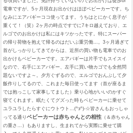
る頃買いました。免許持っていないのでお出かけは徒歩or
電車ですが、5ヶ月現在お出かけはほぼベビーカーです。ち
なみにエアバギーココ使ってます。うちはとにかく息子が
重くて！（笑）2ヶ月の時点ですでに7キロ越えており、エ
ルゴでのお出かけは私にはキツかったです。特にスーパー
の帰り荷物を抱えて帰るのはだいぶ重労働…。3ヶ月過ぎて
首がしっかりしてきてからは、近所の買い物も電車でのお
出かけもベビーカーです。エアバギーは片手でもスイスイ
なので、右手にエアバギー、左手に買い物カゴでも全然問
題ないですよ～。夕方ぐずるので、エルゴでおんぶして夕
飯作りしてるので、これまた毎日使ってます（首が座るま
では抱っこして家事してました）乗り心地がいいのかすぐ
寝てくれます。眠たくてグズった時もベビーカーに乗せて
ユラユラしたらすぐにウトウト…(^з^)-☆皆さんもおっしゃ
ベビーカーは赤ちゃんとの相性
ってる通り
（＆赤ちゃん
の重さ…）もありますし、生まれてから実際に乗せて購