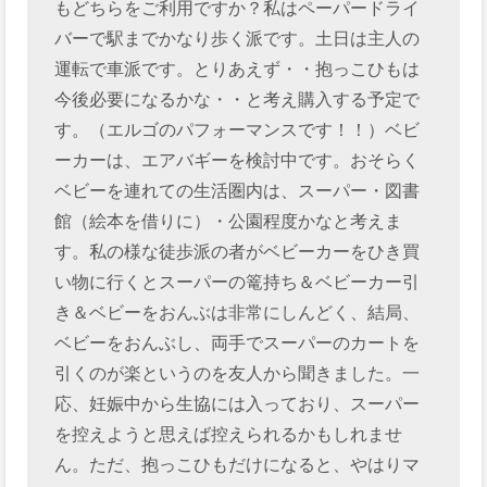
もどちらをご利用ですか？私はペーパードライ
バーで駅までかなり歩く派です。土日は主人の
運転で車派です。とりあえず・・抱っこひもは
今後必要になるかな・・と考え購入する予定で
す。（エルゴのパフォーマンスです！！）ベビ
ーカーは、エアバギーを検討中です。おそらく
ベビーを連れての生活圏内は、スーパー・図書
館（絵本を借りに）・公園程度かなと考えま
す。私の様な徒歩派の者がベビーカーをひき買
い物に行くとスーパーの篭持ち＆ベビーカー引
き＆ベビーをおんぶは非常にしんどく、結局、
ベビーをおんぶし、両手でスーパーのカートを
引くのが楽というのを友人から聞きました。一
応、妊娠中から生協には入っており、スーパー
を控えようと思えば控えられるかもしれませ
ん。ただ、抱っこひもだけになると、やはりマ