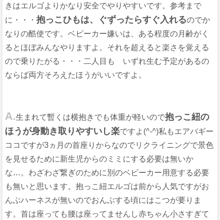
きはエルゴよりかなり安全でやりやすいです。参考まで
抱っこひもは、ぐずったらすぐ入れる
に・・・
のでか
なりの酷使です。ベビーカー嫌いは、ある程度の月齢がく
るとほぼみんなやりますよ。それを超えると楽さを覚える
ので乗りたがる・・・二人目も いずれ生む予定があるの
ならば両方そろえたほうがいいですよ。
A.
抱っこ紐の
生まれて暫くは横抱きでも体重が軽いので
ほうが身動き取りやすいし楽
ですよ(^-^)私もエアバギー
ココですが3ヵ月の首座りからなのでリクライニングで景色
を見せるために新生児からのミミにする必要は無いか
な…。わざわざ繋ぎのために別のベビーカー用意する必要
も無いと思います。抱っこ紐エルゴは前から人気ですがお
んぶハーネスが無いのでおんぶする頃にはこつが要りま
す。首は座っても腰は座ってませんし赤ちゃん小さすぎて