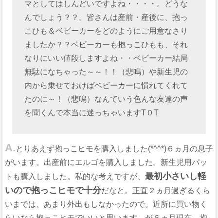
マとしてはしんどいですよね・・・・。どうな
んでしょう？？。皆さんは産前・産後に、抱っ
こひも＆ベビーカーをどのようにご用意なさり
ましたか？？ベビーカーも抱っこひもも、それ
なりにいい値段しますよね・・ベビーカー結局
無駄になちゃった～～！！（悲鳴）や新生児の
内から乗せておけばベビーカーに慣れてくれて
たのに～！（悲鳴）なんていう色んな友達の声
を聞くんで本当に迷っちゃいますT０T
A.
とりあえず抱っこヒモを購入しました(*^^*)６ヵ月の息子
がいます。出産前にエルゴを購入しました。新生児用パッ
最初小さいし軽
トも購入しました。私的な考えですが、
いので抱っこヒモで十分
だなと。正直２ヵ月過ぎるくら
いまでは、あまり外出もしなかったので。近所に買い物く
らいなら抱っこヒモでいいと思います。が６ヵ月現在、抱