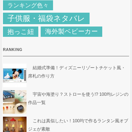
ランキング色々
子供服・福袋ネタバレ
抱っこ紐
海外製ベビーカー
RANKING
結婚式準備！ディズニーリゾートチケット風・
席札の作り方
宇宙や海塗り？ストローを使う!? 100均レジンの
作品一覧
これは真似したい！100均で作るランタン風オブ
ジェが素敵