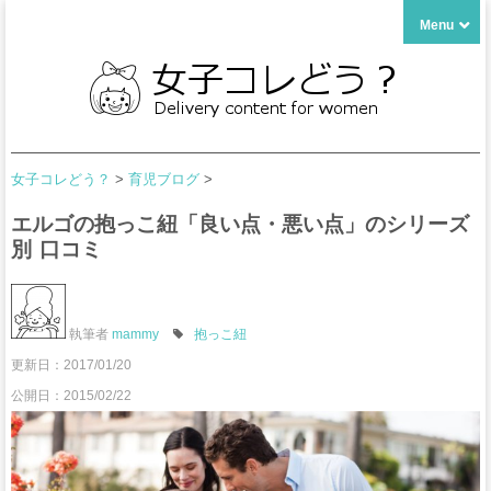
Menu
女子コレどう？
>
育児ブログ
>
エルゴの抱っこ紐「良い点・悪い点」のシリーズ
別 口コミ
執筆者
mammy
抱っこ紐
更新日：
2017/01/20
公開日：2015/02/22