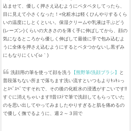
込ませて、優しく押さえ込むようにペタペタしてったら、
目に見えて小さくなった！<化粧水は軽くひんやりするくら
いの温度にしとくといい。保湿クリームや乳液は干ぶどう
(レーズン)くらいの大きさのを薄く手に伸ばしてから、顔の
気になるところから優しく伸ばして最後に手で包み込むよ
うに全体を押さえ込むようにするとベタつかないし黒ずみ
にもなりにくい(´ω｀)
洗顔用の筆を使って顔を洗う
【熊野筆/洗顔ブラシ】
と
普段落ちない所まで落ちます洗い流すといつもよりｷｭｷｭっ
とｽﾍﾞｽﾍﾞですそれで、その後の化粧水の浸透がすごいです!!
すぐに消えちゃいます!!昔ｴｽﾃで筆で洗顔してもらっていた
のを思い出してやってみましたやりすぎると肌を痛めるの
で優しく撫でるように、週２～３回で