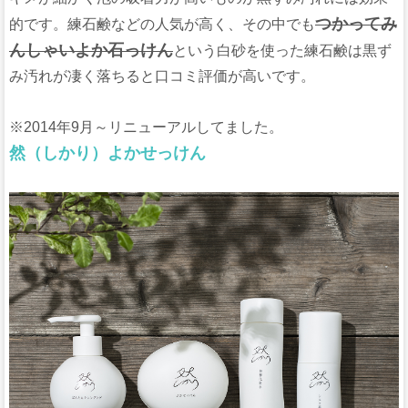
つかってみ
的です。練石鹸などの人気が高く、その中でも
んしゃいよか石っけん
という白砂を使った練石鹸は黒ず
み汚れが凄く落ちると口コミ評価が高いです。
※2014年9月～リニューアルしてました。
然（しかり）よかせっけん