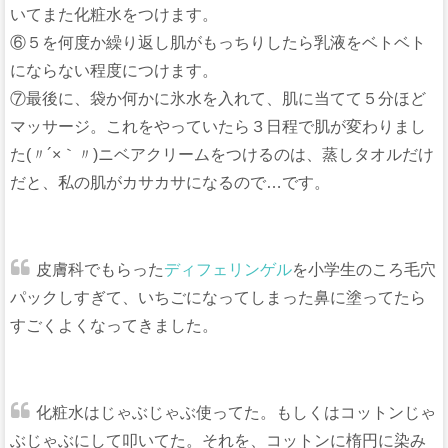
いてまた化粧水をつけます。
⑥５を何度か繰り返し肌がもっちりしたら乳液をベトベト
にならない程度につけます。
⑦最後に、袋か何かに氷水を入れて、肌に当てて５分ほど
マッサージ。これをやっていたら３日程で肌が変わりまし
た(〃´×｀〃)ニベアクリームをつけるのは、蒸しタオルだけ
だと、私の肌がカサカサになるので…です。
皮膚科でもらった
ディフェリンゲル
を小学生のころ毛穴
パックしすぎて、いちごになってしまった鼻に塗ってたら
すごくよくなってきました。
化粧水はじゃぶじゃぶ使ってた。もしくはコットンじゃ
ぶじゃぶにして叩いてた。それを、コットンに楕円に染み