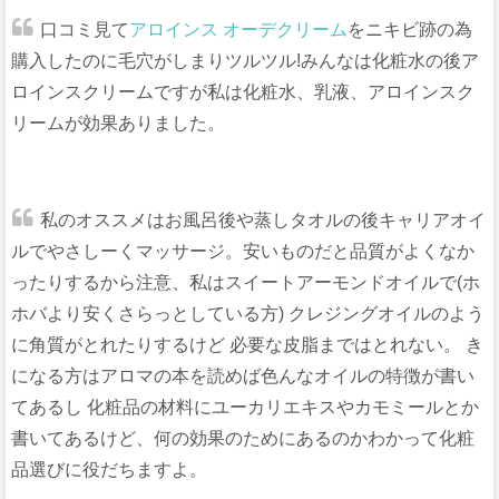
口コミ見て
アロインス オーデクリーム
をニキビ跡の為
購入したのに毛穴がしまりツルツル!みんなは化粧水の後ア
ロインスクリームですが私は化粧水、乳液、アロインスク
リームが効果ありました。
私のオススメはお風呂後や蒸しタオルの後キャリアオイ
ルでやさしーくマッサージ。安いものだと品質がよくなか
ったりするから注意、私はスイートアーモンドオイルで(ホ
ホバより安くさらっとしている方) クレジングオイルのよう
に角質がとれたりするけど 必要な皮脂まではとれない。 き
になる方はアロマの本を読めば色んなオイルの特徴が書い
てあるし 化粧品の材料にユーカリエキスやカモミールとか
書いてあるけど、何の効果のためにあるのかわかって化粧
品選びに役だちますよ。