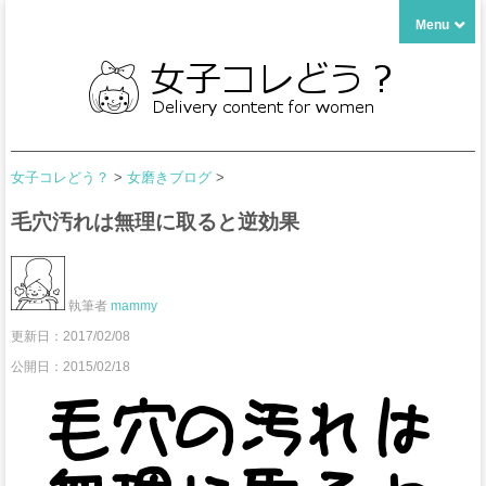
Menu
女子コレどう？
>
女磨きブログ
>
毛穴汚れは無理に取ると逆効果
執筆者
mammy
更新日：
2017/02/08
公開日：2015/02/18