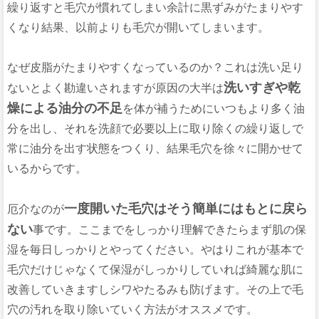
繰り返すと毛穴が慣れてしまい余計に黒ずみがたまりやす
くなり結果、以前よりも毛穴が開いてしまいます。
なぜ皮脂がたまりやすくなっているのか？これは洗い足り
洗いすぎや乾
ないとよく勘違いされますが原因の大半は
燥による油分の不足
を体が補うためにいつもより多く油
分を出し、それを洗顔で必要以上に取り除くの繰り返しで
常に油分を出す状態をつくり、結果毛穴を徐々に開かせて
いるからです。
一度開いた毛穴はそう簡単にはもとに戻ら
厄介なのが
ない
事です。ここまでをしっかり理解できたらまず肌の保
湿を毎日しっかりとやってください。やはりこれが基本で
毛穴だけじゃなくて保湿がしっかりしていれば綺麗な肌に
改善していきますしシワやたるみも防げます。その上で毛
穴の汚れを取り除いていく方法がオススメです。