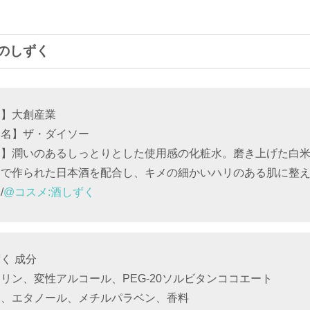
のしずく
ー】大創産業
ド名】ザ・ダイソー
明】潤いのあるしっとりとした使用感の化粧水。磨き上げた白
けで作られた日本酒を配合し、キメの細かいハリのある肌に整
/
@コスメ:酒しずく
く 成分
リン、変性アルコール、PEG-20ソルビタンココエート
液、エタノール、メチルパラベン、香料