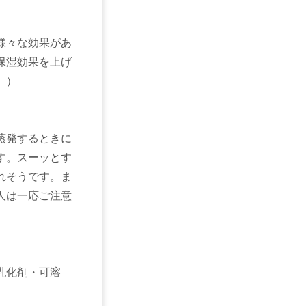
様々な効果があ
保湿効果を上げ
。）
蒸発するときに
す。スーッとす
れそうです。ま
人は一応ご注意
乳化剤・可溶