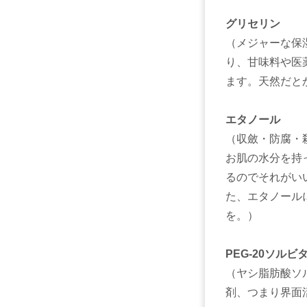
グリセリン
（メジャーな保
り、甘味料や医
ます。天然だと
エタノール
（収斂・防腐・
お肌の水分を持
るのでそれがい
た、エタノール
を。）
PEG-20ソル
（ヤシ脂肪酸ソ
剤、つまり界面