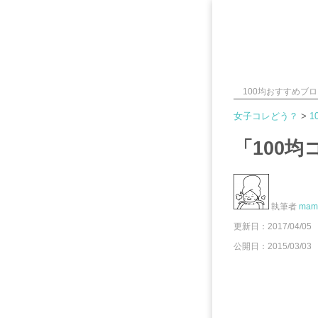
100均おすすめブ
女子コレどう？
>
1
「100
執筆者
mam
更新日：
2017/04/05
公開日：2015/03/03