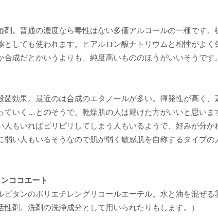
湿剤。普通の濃度なら毒性はない多価アルコールの一種です。
薬としても使われます。ヒアルロン酸ナトリウムと相性がよく
か合成だとかいうよりも、純度高いもののほうがいいそうです
殺菌効果。最近のは合成のエタノールが多い。揮発性が高く、
っていく…とのそうで、乾燥肌の人は避けた方がいいと思いま
い人もいればピリピリしてしまう人もいるようで、好みが分か
に弱い人もいるそうなので肌が弱く敏感肌を自称するタイプの
ビタンココエート
ルビタンのポリエチレングリコールエーテル。水と油を混ぜる
活性剤。洗剤の洗浄成分として用いられたりもします。）