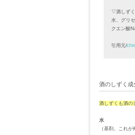
▽酒しず
水、グリ
クエン酸N
引用元/
ch
酒のしずく成
酒しずくも酒の
水
（基剤。これが