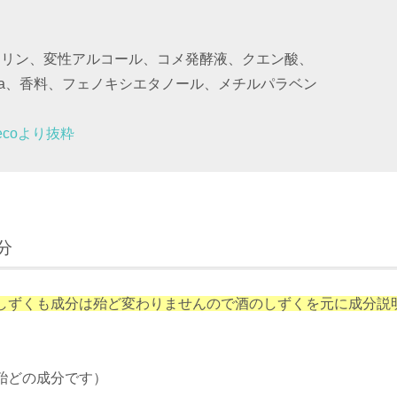
く
セリン、変性アルコール、コメ発酵液、クエン酸、
a、香料、フェノキシエタノール、メチルパラベン
iecoより抜粋
分
しずくも成分は殆ど変わりませんので酒のしずくを元に成分説
殆どの成分です）