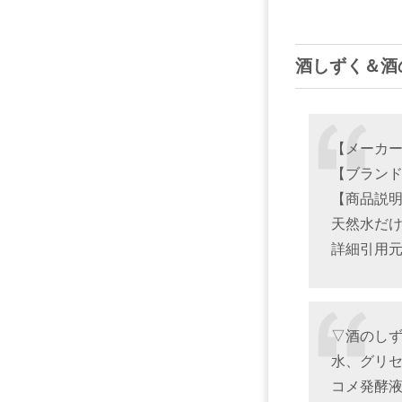
酒しずく＆酒
【メーカ
【ブラン
【商品説
天然水だ
詳細引用元
▽酒のしず
水、グリセ
コメ発酵