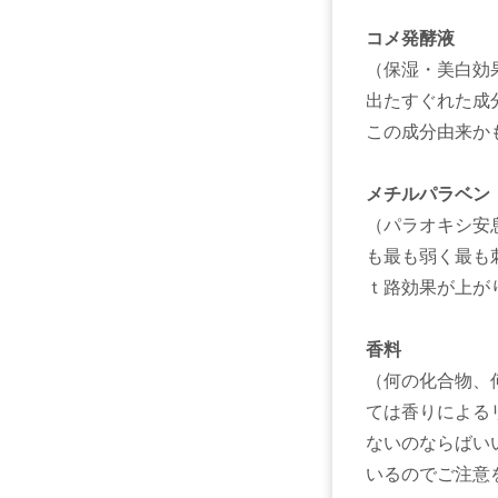
コメ発酵液
（保湿・美白効
出たすぐれた成
この成分由来か
メチルパラベン
（パラオキシ安
も最も弱く最も
ｔ路効果が上が
香料
（何の化合物、
ては香りによる
ないのならばい
いるのでご注意