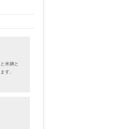
米と米麹と
えます。